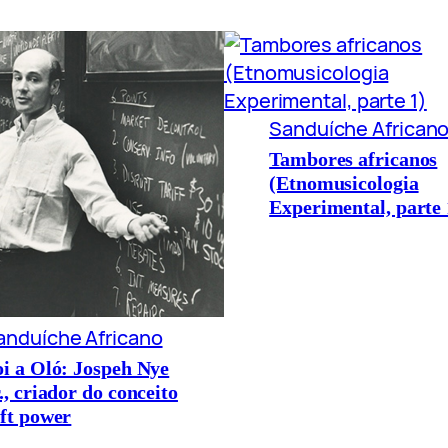
Sanduíche African
Tambores africanos
(Etnomusicologia
Experimental, parte 
anduíche Africano
oi a Oló: Jospeh Nye
., criador do conceito
oft power