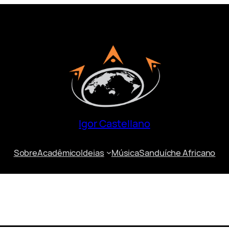
Igor Castellano
Sobre
Acadêmico
Ideias
Música
Sanduíche Africano