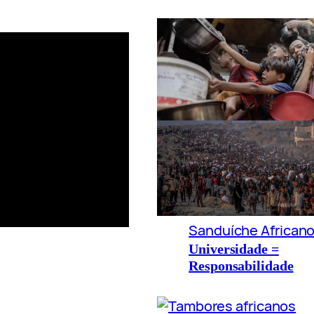
Sanduíche African
Universidade =
Responsabilidade