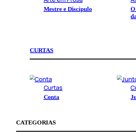
Mestre e Discípulo
O
d
CURTAS
Curtas
C
Conta
J
CATEGORIAS