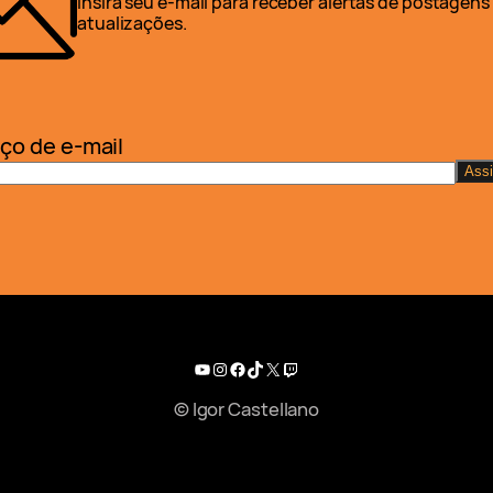
Insira seu e-mail para receber alertas de postagens
atualizações.
ço de e-mail
Youtube
Instagram
Facebook
TikTok
X
Twitch
© Igor Castellano