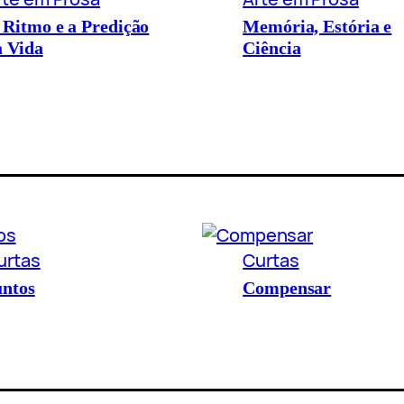
 Ritmo e a Predição
Memória, Estória e
a Vida
Ciência
urtas
Curtas
untos
Compensar