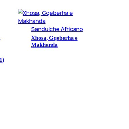
Sanduíche Africano
o
Xhosa, Gqeberha e
Makhanda
1)