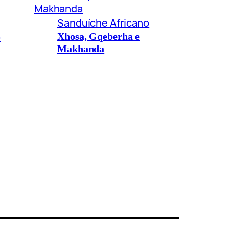
Sanduíche Africano
o
Xhosa, Gqeberha e
Makhanda