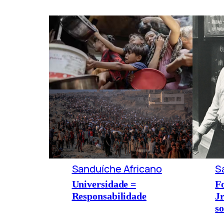
Sanduíche Africano
S
Universidade =
F
Responsabilidade
Jr
s