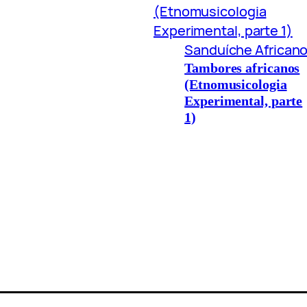
Sanduíche African
Tambores africanos
(Etnomusicologia
Experimental, parte
1)