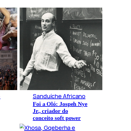
o
Sanduíche Africano
Foi a Oló: Jospeh Nye
Jr., criador do
conceito soft power