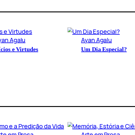
yan Agalu
Ayan Agalu
cios e Virtudes
Um Dia Especial?
rte em Prosa
Arte em Prosa