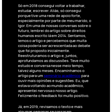
Só em 2018 consegui voltar a trabalhar,
estudar, escrever. Aliás, só consegui
porque tive uma rede de apoio forte,
especialmente por parte de meu marido, o
Igor. Em uma de nossas conversas sobre o
futuro, lembrei do artigo sobre direitos
humanos escrito lá em 2014. Sentamos,
lemos o artigo e percebemos que muita
coisa poderia ser acrescentada ao debate
que foi proposto inicialmente.
Reestruturamos o artigo e, juntos,
aprofundamos as discussões. Teve muito
estudo e conversa nesse meio tempo,
talvez alguns meses. Encaminhamos o
artigo para um
seminário acadêmico
para
ouvir mais opiniões e sugestões. Eu, que
estava voltando ao mundo acadêmico,
apresentei nervosa o nosso artigo.
Felizmente o feedback foi muito positivo.
Já, em 2019, revisamos o texto e mais
algumas semanas se passaram.