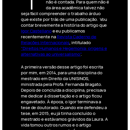
não é contada. Para quem não é
da área acadêmica talvez não
seja fácil compreender o trabalho árduo
que existe por trás de uma publicação. Vou
contar brevemente a história do artigo que
Igor Castellano
e eu publicamos
recentemente na
Revista Caderno de
Relações Internacionais
, intitulado
“Direitos Humanos e Hegemonia: origens e
alternativas ao universalismo”
.
A primeira versão desse artigo foi escrita
por mim, em 2014, para uma disciplina do
mestrado em Direito da UNISINOS,
ministrada pela Profa. Fernanda Bragato.
Depois de concluída a disciplina, precisava
me dedicar à dissertação e o artigo ficou
engavetado. À época, o Igor terminava a
tese de doutorado. Quando ele defendeu a
tese, em 2015, eu já tinha concluído o
mestrado e estávamos grávidos da Laura. A
vida tomou outros rumos e o artigo