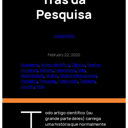
Pesquisa
lucasstrey
February 22, 2020
Academia
, 
Artigo científico
, 
Ciência
, 
Direitos
Humanos
, 
Gênero
, 
Hegemonia
, 
Mãe
, 
Maternidade
, 
Mulher
, 
Ordem internacional
, 
Periódico
, 
Pesquisa
, 
Publicação
, 
Trabalho
, 
Ubuntu
, 
VIda
T
odo artigo científico (ou
grande parte deles) carrega
uma história que normalmente