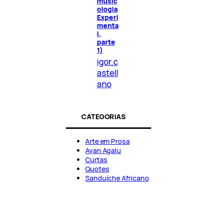
music
ologia
Experi
menta
l,
parte
1)
igor.c
astell
ano
CATEGORIAS
Arte em Prosa
Ayan Agalu
Curtas
Quotes
Sanduíche Africano