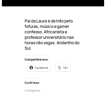
Pai da Laura e de três pets
fofuras, músico e gamer
confesso. Africanista e
professor universitário nas
horas não vagas. Andarilho do
Sul.
Compartilhe isso:
Facebook
18+
Curtir isso:
Carregando…