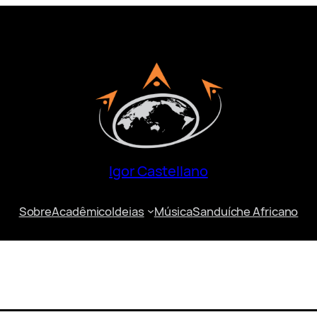
Igor Castellano
Sobre
Acadêmico
Ideias
Música
Sanduíche Africano