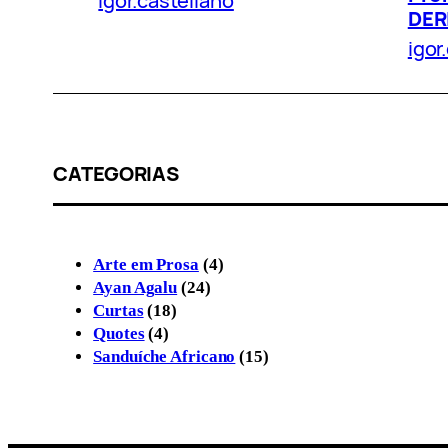
igor.castellano
DER
igor
CATEGORIAS
Arte em Prosa
(4)
Ayan Agalu
(24)
Curtas
(18)
Quotes
(4)
Sanduíche Africano
(15)