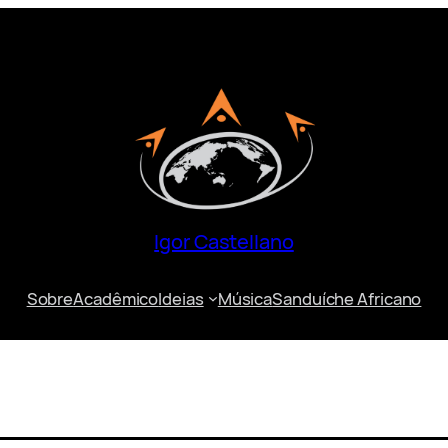
Igor Castellano
Sobre
Acadêmico
Ideias
Música
Sanduíche Africano