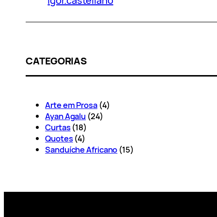
igor.castellano
CATEGORIAS
Arte em Prosa
(4)
Ayan Agalu
(24)
Curtas
(18)
Quotes
(4)
Sanduíche Africano
(15)