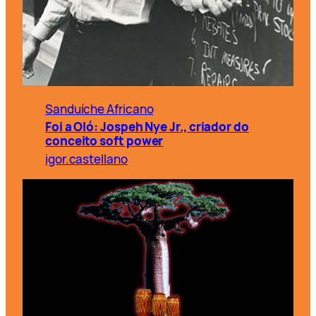
Sanduíche Africano
Foi a Oló: Jospeh Nye Jr., criador do
conceito soft power
igor.castellano