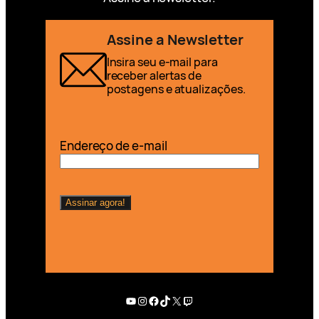
Assine a Newsletter
Insira seu e-mail para
receber alertas de
postagens e atualizações.
Endereço de e-mail
Youtube
Instagram
Facebook
TikTok
X
Twitch