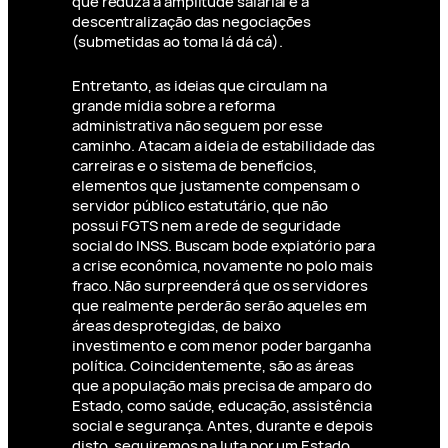
que reduza a amplitude salarial e a
descentralização das negociações
(submetidas ao toma lá dá cá).
Entretanto, as ideias que circulam na
grande mídia sobre a reforma
administrativa não seguem por esse
caminho. Atacam a ideia de estabilidade das
carreiras e o sistema de benefícios,
elementos que justamente compensam o
servidor público estatutário, que não
possui FGTS nem a rede de seguridade
social do INSS. Buscam bode expiatório para
a crise econômica, novamente no polo mais
fraco. Não surpreenderá que os servidores
que realmente perderão serão aqueles em
áreas desprotegidas, de baixo
investimento e com menor poder barganha
política. Coincidentemente, são as áreas
que a população mais precisa de amparo do
Estado, como saúde, educação, assistência
social e segurança. Antes, durante e depois
disto, seguiremos na luta por um Estado