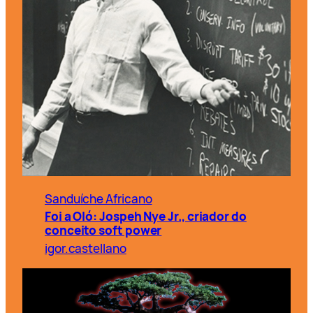
Sanduíche Africano
Foi a Oló: Jospeh Nye Jr., criador do
conceito soft power
igor.castellano