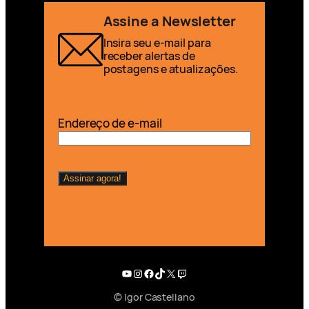
Assine a Newsletter
Insira seu e-mail para
receber alertas de
postagens e atualizações.
Endereço de e-mail
Youtube
Instagram
Facebook
TikTok
X
Twitch
© Igor Castellano
English (UK)