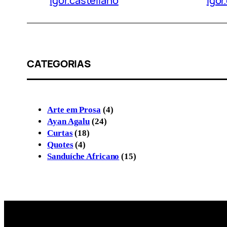
igor.castellano
igor
CATEGORIAS
Arte em Prosa
(4)
Ayan Agalu
(24)
Curtas
(18)
Quotes
(4)
Sanduíche Africano
(15)