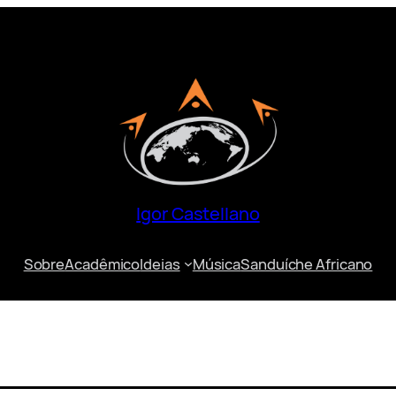
Igor Castellano
Sobre
Acadêmico
Ideias
Música
Sanduíche Africano