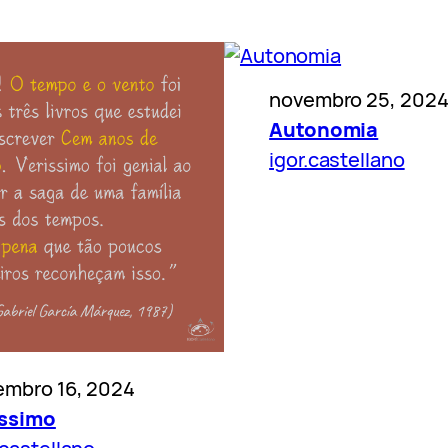
novembro 25, 202
Autonomia
igor.castellano
embro 16, 2024
íssimo