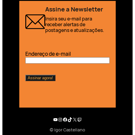
Assine a Newsletter
Insira seu e-mail para
receber alertas de
postagens e atualizações.
Endereço de e-mail
Youtube
Instagram
Facebook
TikTok
X
Twitch
© Igor Castellano
English (UK)