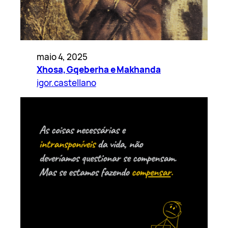
maio 4, 2025
Xhosa, Gqeberha e Makhanda
igor.castellano