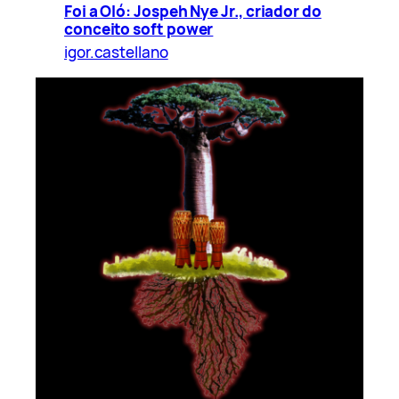
Foi a Oló: Jospeh Nye Jr., criador do
conceito soft power
igor.castellano