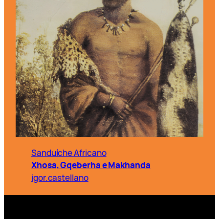
Sanduíche Africano
Xhosa, Gqeberha e Makhanda
igor.castellano