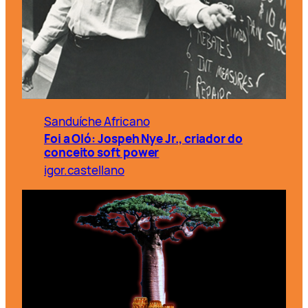
Sanduíche Africano
Foi a Oló: Jospeh Nye Jr., criador do
conceito soft power
igor.castellano