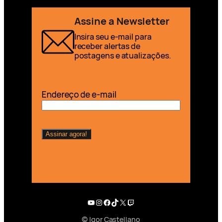
Assine a Newsletter
Insira seu e-mail para
receber alertas de
postagens e atualizações.
Endereço de e-mail
Youtube
Instagram
Facebook
TikTok
X
Twitch
© Igor Castellano
English (UK)