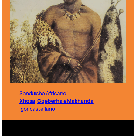
Sanduíche Africano
Xhosa, Gqeberha e Makhanda
igor.castellano