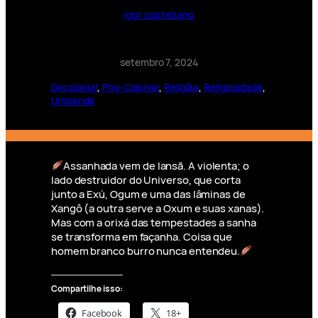
igor.castellano
setembro 7, 2024
Decolonial
, 
Pós-Colonial
, 
Religião
, 
Religiosidade
, 
Umbanda
Assanhada vem de Iansã. A violenta; o
lado destruidor do Universo, que corta
junto a Exú, Ogum e uma das lâminas de
Xangô (a outra serve a Oxum e suas xanas).
Mas com a orixá das tempestades a sanha
se transforma em façanha. Coisa que
homem branco burro nunca entendeu.
Compartilhe isso:
Facebook
18+