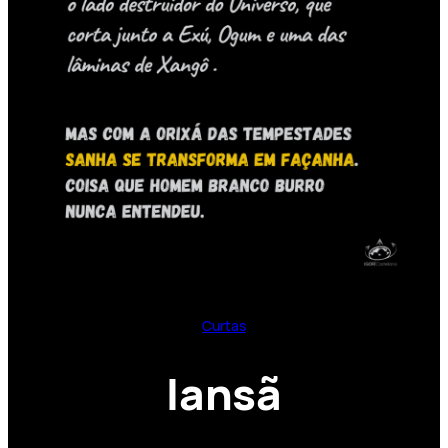
Curtas
Iansã