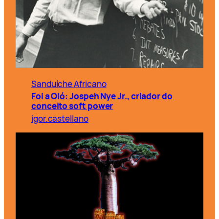
Sanduíche Africano
Foi a Oló: Jospeh Nye Jr., criador do
conceito soft power
igor.castellano