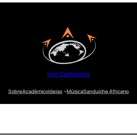
Igor Castellano
Sobre
Acadêmico
Ideias
Música
Sanduíche Africano