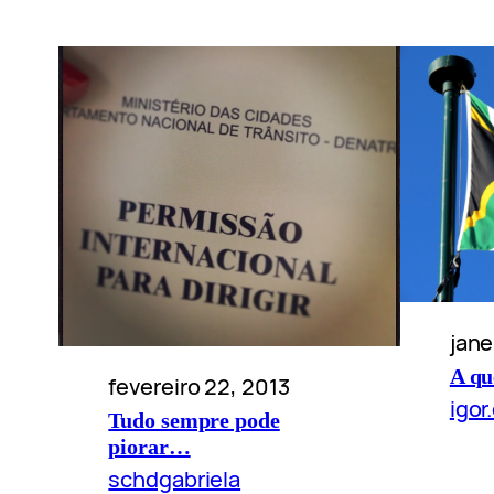
jane
A qu
fevereiro 22, 2013
igor
Tudo sempre pode
piorar…
schdgabriela